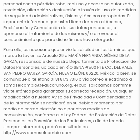
personal contra pérdida, robo, mal uso y acceso no autorizado,
revelación, alteración y destrucción a través del uso de medidas
de seguridad administrativas, físicas y técnicas apropiadas. Es
importante informarle que usted tiene derecho al Acceso,
Rectificación y Cancelación de sus datos personales, a
oponerse al tratamiento de los mismos y/ o a revocar el
consentimiento que para dicho fin nos haya otorgado.
Para ello, es necesario que envíe la solicitud en los términos que
marca la Ley en su Artículo 29 a MARÍA FERNANDA GÓMEZ DE LA
GARZA, responsable de nuestro Departamento de Protección de
Datos Personales, ubicado en RÍO SENA #500 PTE COL DEL VALLE,
SAN PEDRO GARZA GARCÍA, NUEVO LEÓN, 66220, México, o bien, se
comunique al teléfono 01 81 8173 7316 o vía correo electrónico a
somoselcambio@educaruno.org, el cual solicitamos confirme
vía telefónica para garantizar su correcta recepción. Cualquier
modificación a nuestro Aviso de Privacidad y Confidencialidad
de la Información se notificará en su debido momento por
medio de correo electrónico o por otros medios de
comunicación, conforme a la Ley Federal de Protección de Datos
Personales en Posesión de los Particulares, a fin de tenerlo
siempre informado, podrá consultarlo en
http://www.somoselcambio.com