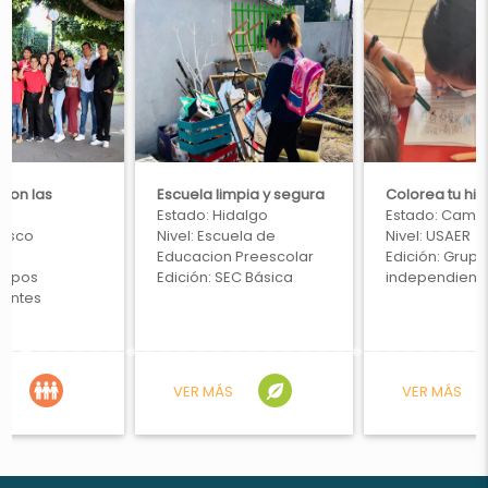
 con las
Escuela limpia y segura
Colorea tu his
Estado:
Hidalgo
Estado:
Camp
lisco
Nivel:
Escuela de
Nivel:
USAER
Educacion Preescolar
Edición:
Grupo
rupos
Edición:
SEC Básica
independient
ientes
S
VER MÁS
VER MÁS