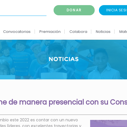
INICIA SES
DONAR
Convocatorias
Premiación
Colabora
Noticias
Mat
e de manera presencial con su Cons
ambio este 2022 es contar con un nuevo
s líderes, con excelentes trayectorias y