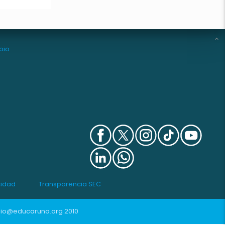
bio
cidad
Transparencia SEC
io@educaruno.org
2010