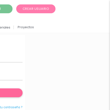
CREAR USUARIO
R
Proyectos
eriales
 tu contraseña ?