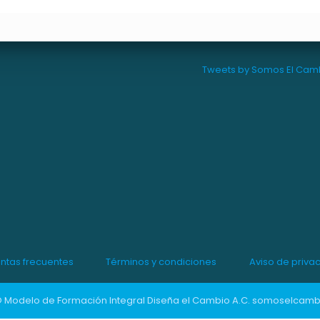
Tweets by Somos El Cam
ntas frecuentes
Términos y condiciones
Aviso de priva
Modelo de Formación Integral Diseña el Cambio A.C.
somoselcamb